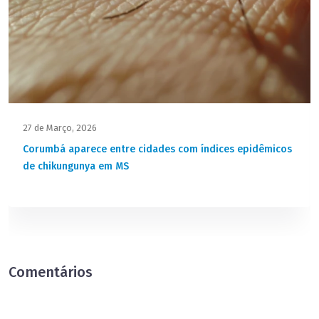
27 de Março, 2026
Corumbá aparece entre cidades com índices epidêmicos
de chikungunya em MS
Comentários