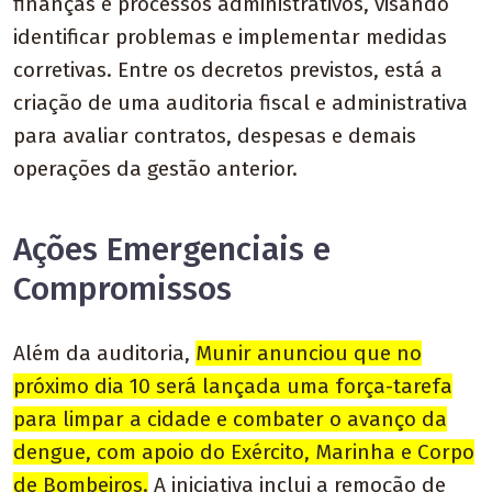
finanças e processos administrativos, visando
identificar problemas e implementar medidas
corretivas. Entre os decretos previstos, está a
criação de uma auditoria fiscal e administrativa
para avaliar contratos, despesas e demais
operações da gestão anterior.
Ações Emergenciais e
Compromissos
Além da auditoria,
Munir anunciou que no
próximo dia 10 será lançada uma força-tarefa
para limpar a cidade e combater o avanço da
dengue, com apoio do Exército, Marinha e Corpo
de Bombeiros.
A iniciativa inclui a remoção de