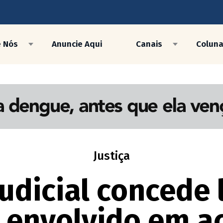
e Nós
Anuncie Aqui
Canais
Colun
Justiça
udicial concede
a envolvido em ac