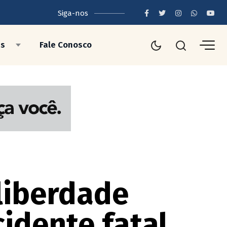
Siga-nos
as
Fale Conosco
 liberdade
idente fatal