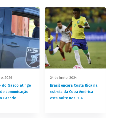
iro, 2026
24 de Junho, 2024
2
 do Gaeco atinge
Brasil encara Costa Rica na
de comunicação
estreia da Copa América
o Grande
esta noite nos EUA