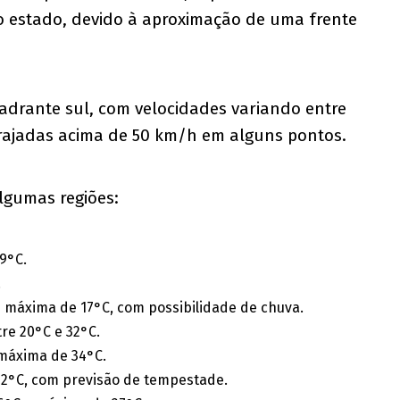
do estado, devido à aproximação de uma frente
drante sul, com velocidades variando entre
rajadas acima de 50 km/h em alguns pontos.
lgumas regiões:
9°C.
.
e máxima de 17°C, com possibilidade de chuva.
re 20°C e 32°C.
 máxima de 34°C.
32°C, com previsão de tempestade.