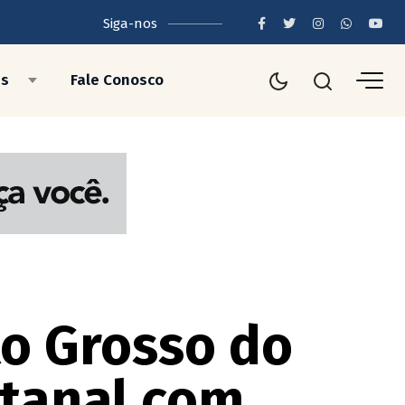
Siga-nos
as
Fale Conosco
o Grosso do
ntanal com