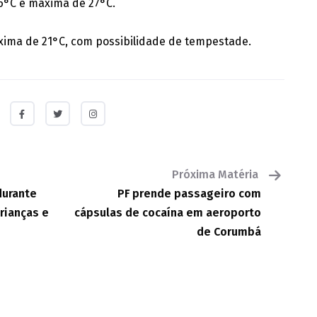
6°C e máxima de 27°C.
xima de 21°C, com possibilidade de tempestade.
Próxima Matéria
durante
PF prende passageiro com
rianças e
cápsulas de cocaína em aeroporto
de Corumbá