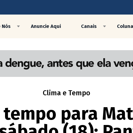
e Nós
Anuncie Aqui
Canais
Colun
Clima e Tempo
o tempo para Mat
 sábado (18); Pa