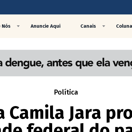
e Nós
Anuncie Aqui
Canais
Colun
Política
 Camila Jara pro
ade federal do p