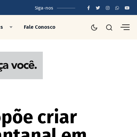
Siga-nos
as
Fale Conosco
põe criar
antanal em